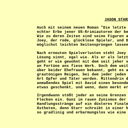
JASON STAR
Auch mit seinem neuen Roman "Die letzte
echter Erbe jener US-Krimiautoren der b
Wie zu deren Zeiten sind seine Figuren 
Joey, der rüde, glücklose Spieler, und 
möglichst leichten Seitensprüngen lasse
Nach erneuten Spielverlusten steht Joey
Lösung sinnt, egal wie. Als er als letz
geht er wie gewohnt mit dem seit jeher 
an Fortüne ans fiese Werk. Doch dem wei
über beider Ehefrauen bekannt, geht es 
grautönigen Reigen, bei dem jeder jeden
Art Opfer und Täter werden. Mittendrin 
anmaßendes Spiel mit David einen besond
etwas geschenkt, und wenn, dann merkt e
Irgendwann stößt jeder an seine Grenzen
Flecken ein. Ganz im rauen Zynismus der
Handlungsstränge auf ein düsteres Final
Ästheten, denn Starr schreibt in einer 
so gradlinig und erbarmungslos wie eine