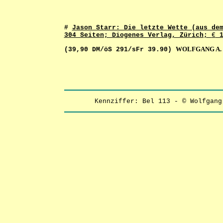
#
Jason Starr: Die letzte Wette (aus de
304 Seiten; Diogenes Verlag, Zürich;
€
1
WOLFGANG A. 
(39,90 DM/öS 291/sFr 39.90)
Kennziffer: Bel 113 - © Wolfgan