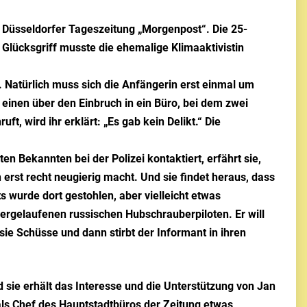
n Düsseldorfer Tageszeitung „Morgenpost“. Die 25-
 Glücksgriff musste die ehemalige Klimaaktivistin
“. Natürlich muss sich die Anfängerin erst einmal um
einen über den Einbruch in ein Büro, bei dem zwei
t, wird ihr erklärt: „Es gab kein Delikt.“ Die
en Bekannten bei der Polizei kontaktiert, erfährt sie,
erst recht neugierig macht. Und sie findet heraus, dass
s wurde dort gestohlen, aber vielleicht etwas
ergelaufenen russischen Hubschrauberpiloten. Er will
sie Schüsse und dann stirbt der Informant in ihren
 sie erhält das Interesse und die Unterstützung von Jan
n als Chef des Hauptstadtbüros der Zeitung etwas