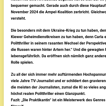
bequemer gemacht. Gerade auch durch diese Hauptaufgabe 
November 2024 die Ampel-Koalition zerbricht. Gleichwo
versteht.
Die besonders mit dem Ukraine-Krieg zu tun haben, denn
Kiewer Geheimdienstkreisen zu tun haben, denn Carla e
Politthriller in seinem rasanten Wechsel der Perspektiv
die Russen waren hinter Artem her.“ Und die gewagten 
lebensgefährlich. Da eröffnen sich nämlich ganz ande
Rolle spielen.
Zu all der sich immer mehr auftürmenden Hochspannung 
viele Jahre TV-Journalist und er schildert den gravier
die meisten der Journalisten, zumal die KI so vieles ang
höchst realen Politthriller einen Glanzpunkt.
Fazit: „Die Praktikantin“ ist ein Meisterwerk des Genre