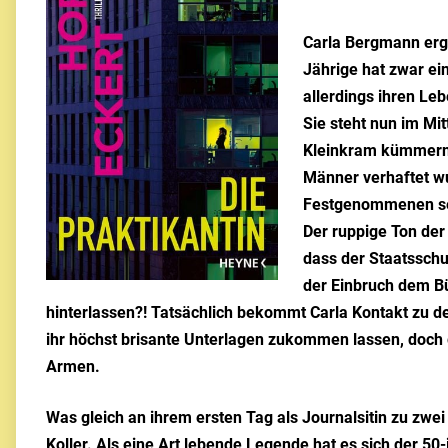
Carla Bergmann erga
Jährige hat zwar ei
allerdings ihren Leb
Sie steht nun im Mit
Kleinkram kümmern, 
Männer verhaftet wur
Festgenommenen se
Der ruppige Ton der 
dass der Staatsschu
der Einbruch dem Bü
hinterlassen?! Tatsächlich bekommt Carla Kontakt zu d
ihr höchst brisante Unterlagen zukommen lassen, doch ge
Armen.
Was gleich an ihrem ersten Tag als Journalsitin zu zwe
Koller. Als eine Art lebende Legende hat es sich der 50