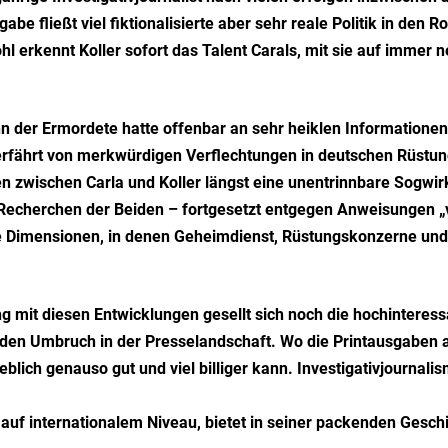
fließt viel fiktionalisierte aber sehr reale Politik in den Ro
hl erkennt Koller sofort das Talent Carals, mit sie auf imme
 der Ermordete hatte offenbar an sehr heiklen Informationen g
rfährt von merkwürdigen Verflechtungen in deutschen Rüstungsk
en zwischen Carla und Koller längst eine unentrinnbare Sogwirk
Recherchen der Beiden – fortgesetzt entgegen Anweisungen „vo
re Dimensionen, in denen Geheimdienst, Rüstungskonzerne un
mit diesen Entwicklungen gesellt sich noch die hochinteress
enden Umbruch in der Presselandschaft. Wo die Printausgaben 
eblich genauso gut und viel billiger kann. Investigativjournali
s auf internationalem Niveau, bietet in seiner packenden Gesc