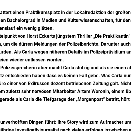
ttert einen Praktikumsplatz in der Lokalredaktion der große
nen Bachelorgrad in Medien und Kulturwissenschaften, für den
enslauf ein wenig glätten.
telpunkt von Horst Eckerts jüngstem Thriller „Die Praktikantin
um die dürren Meldungen der Polizeiberichte. Darunter auch 
den. Als Carla wegen näheren Details im Polizeipräsidium anruf
ien wieder entlassen worden.
Polizeisprecherin aber macht Carla stutzig und als sie einen alt
tz entschieden haben dass es keinen Fall gebe. Was Carla nun 
ro einer von Exilrussen dezent betriebenen Zeitung galt. Nicht
em zuletzt sehr nervösen Mitarbeiter Artem Woronin, einem üb
rade als Carla die Tiefgarage der „Morgenpost“ betritt, hört 
i unverhofften Dingen führt: ihre Story wird zum Aufmacher und
-jährige Investigativjournalist nach vielen erfolgen inzwische