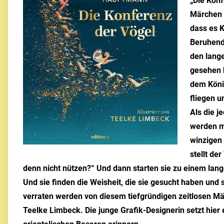
„Die Konf
Märchen h
dass es K
Beruhend 
den lang
gesehen h
dem König
fliegen u
Als die j
werden m
winzigen 
stellt de
denn nicht nützen?“ Und dann starten sie zu einem lange
Und sie finden die Weisheit, die sie gesucht haben und si
verraten werden von diesem tiefgründigen zeitlosen Mä
Teelke Limbeck. Die junge Grafik-Designerin setzt hier 