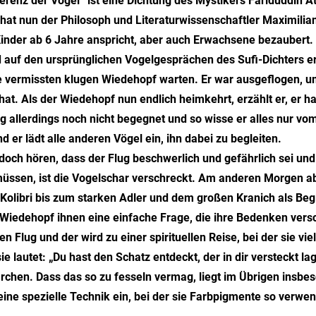
erenz der Vögel“ ist eine Dichtung des Mystikers Fariduddin A
at nun der Philosoph und Literaturwissenschaftler Maximilian
inder ab 6 Jahre anspricht, aber auch Erwachsene bezaubert.
auf den ursprünglichen Vogelgesprächen des Sufi-Dichters er
e vermissten klugen Wiedehopf warten. Er war ausgeflogen, u
at. Als der Wiedehopf nun endlich heimkehrt, erzählt er, er h
 allerdings noch nicht begegnet und so wisse er alles nur vo
nd er lädt alle anderen Vögel ein, ihn dabei zu begleiten.
edoch hören, dass der Flug beschwerlich und gefährlich sei u
üssen, ist die Vogelschar verschreckt. Am anderen Morgen ab
Kolibri bis zum starken Adler und dem großen Kranich als Begl
r Wiedehopf ihnen eine einfache Frage, die ihre Bedenken versch
n Flug und der wird zu einer spirituellen Reise, bei der sie v
e lautet: „Du hast den Schatz entdeckt, der in dir versteckt la
rchen. Dass das so zu fesseln vermag, liegt im Übrigen insbe
eine spezielle Technik ein, bei der sie Farbpigmente so verwe