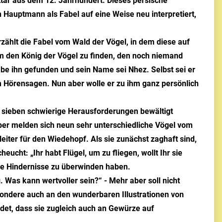
ttar aus dem 12. Jahrhundert. Dieses persische
 Hauptmann als Fabel auf eine Weise neu interpretiert,
zählt die Fabel vom Wald der Vögel, in dem diese auf
m den König der Vögel zu finden, den noch niemand
abe ihn gefunden und sein Name sei Nhez. Selbst sei er
m Hörensagen. Nun aber wolle er zu ihm ganz persönlich
nd sieben schwierige Herausforderungen bewältigt
er melden sich neun sehr unterschiedliche Vögel vom
eiter für den Wiedehopf. Als sie zunächst zaghaft sind,
eucht: „Ihr habt Flügel, um zu fliegen, wollt Ihr sie
iele Hindernisse zu überwinden haben.
g. Was kann wertvoller sein?“ - Mehr aber soll nicht
sondere auch an den wunderbaren Illustrationen von
ndet, dass sie zugleich auch an Gewürze auf