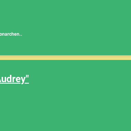
onarchen..
Audrey"