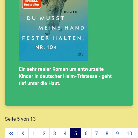
Ein sehr realer Roman um entwurzelte
Kinder in deutscher Heim-Tristesse - geht
tief unter die Haut.
Seite 5 von 13
1
2
3
4
5
6
7
8
9
10